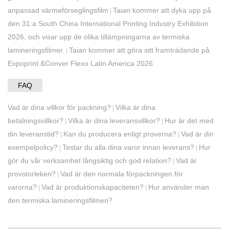
anpassad värmeförseglingsfilm
Taian kommer att dyka upp på
|
den 31:a South China International Printing Industry Exhibition
2026, och visar upp de olika tillämpningarna av termiska
lamineringsfilmer.
Taian kommer att göra sitt framträdande på
|
Expoprint &Conver Flexo Latin America 2026
FAQ
Vad är dina villkor för packning?
Vilka är dina
|
betalningsvillkor?
Vilka är dina leveransvillkor?
Hur är det med
|
|
din leveranstid?
Kan du producera enligt proverna?
Vad är din
|
|
exempelpolicy?
Testar du alla dina varor innan leverans?
Hur
|
|
gör du vår verksamhet långsiktig och god relation?
Vad är
|
provstorleken?
Vad är den normala förpackningen för
|
varorna?
Vad är produktionskapaciteten?
Hur använder man
|
|
den termiska lamineringsfilmen?