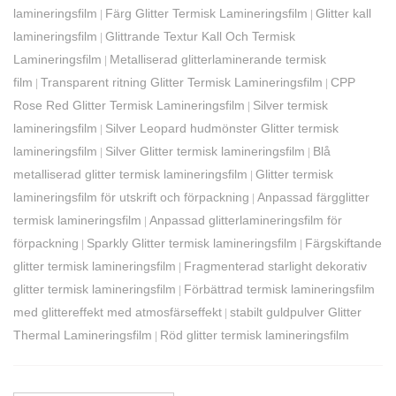
lamineringsfilm
Färg Glitter Termisk Lamineringsfilm
Glitter kall
|
|
lamineringsfilm
Glittrande Textur Kall Och Termisk
|
Lamineringsfilm
Metalliserad glitterlaminerande termisk
|
film
Transparent ritning Glitter Termisk Lamineringsfilm
CPP
|
|
Rose Red Glitter Termisk Lamineringsfilm
Silver termisk
|
lamineringsfilm
Silver Leopard hudmönster Glitter termisk
|
lamineringsfilm
Silver Glitter termisk lamineringsfilm
Blå
|
|
metalliserad glitter termisk lamineringsfilm
Glitter termisk
|
lamineringsfilm för utskrift och förpackning
Anpassad färgglitter
|
termisk lamineringsfilm
Anpassad glitterlamineringsfilm för
|
förpackning
Sparkly Glitter termisk lamineringsfilm
Färgskiftande
|
|
glitter termisk lamineringsfilm
Fragmenterad starlight dekorativ
|
glitter termisk lamineringsfilm
Förbättrad termisk lamineringsfilm
|
med glittereffekt med atmosfärseffekt
stabilt guldpulver Glitter
|
Thermal Lamineringsfilm
Röd glitter termisk lamineringsfilm
|