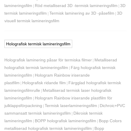
lamineringsfilm
Röd metalliserad 3D -termisk lamineringsfilm
3D
|
|
termisk lamineringsfilm
Termisk laminering av 3D -påsefilm
3D
|
|
visuell termisk lamineringsfilm
Holografisk termisk lamineringsfilm
Holografisk laminering påsar för termiska filmer
Metalliserad
|
holografisk termisk lamineringsfilm
Färg holografisk termisk
|
lamineringsfilm
Hologram Rainbow iriserande
|
plastfilm
Holografisk ridande film
Färgglad holografisk termisk
|
|
lamineringsfilmrulle
Metalliserad termisk laser holografisk
|
lamineringsfilm
Hologram Rainbow iriserande plastfilm för
|
julklappsförpackning
Termisk laserlamineringsfilm
Dichroic+PVC
|
|
sammansatt termisk lamineringsfilm
Dikroisk termisk
|
lamineringsfilm
BOPP holografisk lamineringsfilm
Bopp Colors
|
|
metalliserad holografisk termisk lamineringsfilm
Bopp
|