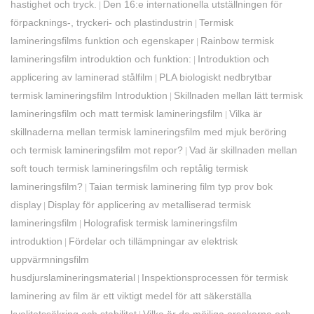
hastighet och tryck.
Den 16:e internationella utställningen för
|
förpacknings-, tryckeri- och plastindustrin
Termisk
|
lamineringsfilms funktion och egenskaper
Rainbow termisk
|
lamineringsfilm introduktion och funktion:
Introduktion och
|
applicering av laminerad stålfilm
PLA biologiskt nedbrytbar
|
termisk lamineringsfilm Introduktion
Skillnaden mellan lätt termisk
|
lamineringsfilm och matt termisk lamineringsfilm
Vilka är
|
skillnaderna mellan termisk lamineringsfilm med mjuk beröring
och termisk lamineringsfilm mot repor?
Vad är skillnaden mellan
|
soft touch termisk lamineringsfilm och reptålig termisk
lamineringsfilm?
Taian termisk laminering film typ prov bok
|
display
Display för applicering av metalliserad termisk
|
lamineringsfilm
Holografisk termisk lamineringsfilm
|
introduktion
Fördelar och tillämpningar av elektrisk
|
uppvärmningsfilm
husdjurslamineringsmaterial
Inspektionsprocessen för termisk
|
laminering av film är ett viktigt medel för att säkerställa