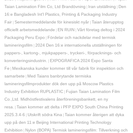
Taian Lamination Film Co, Ltd Brandövning
Iran utställning
Den
|
|
16:e Bangladesh Int'l Plastics, Printing & Packaging Industry
Fair
Semestermeddelande för kinesiskt nyår
Taian återupptog
|
|
officiellt arbetsmeddelande
EN RUIN
Vårt företag deltog i 2024
|
|
Packaging Peru Expo
Fördelar och nackdelar med termisk
|
lamineringsfilm
2024 Den 16:e internationella utställningen för
|
pappers-, kartong-, mjukpappers-, tryckeri-, förpacknings- och
konverteringsindustrin.
EXPOGRAFICA 2024 Expo Santa
|
Fe
Mexikanska kunder kommer till vår fabrik för inspektion och
|
samarbete
Med Taians banbrytande termiska
|
lamineringsfilmprodukter dök den upp på Moscow Plastics
Industry Exhibition RUPLASTIC
Fujian Taian Lamination Film
|
Co.,Ltd. Midhöstfestivalens återföreningsbankett, en ny
resa.
Taian kommer att delta i PFP EXPO South China Printing
|
2025.3.4-6
Utskrift södra Kina
Taian kommer återigen att dyka
|
|
upp på den 11:e Beijing International Printing Technology
Exhibition
Nylon (BOPA) Termisk lamineringsfilm: Tillverkning och
|