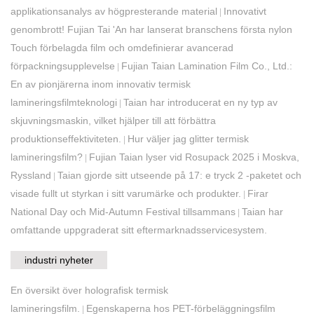
applikationsanalys av högpresterande material
Innovativt
|
genombrott! Fujian Tai 'An har lanserat branschens första nylon
Touch förbelagda film och omdefinierar avancerad
förpackningsupplevelse
Fujian Taian Lamination Film Co., Ltd.:
|
En av pionjärerna inom innovativ termisk
lamineringsfilmteknologi
Taian har introducerat en ny typ av
|
skjuvningsmaskin, vilket hjälper till att förbättra
produktionseffektiviteten.
Hur väljer jag glitter termisk
|
lamineringsfilm?
Fujian Taian lyser vid Rosupack 2025 i Moskva,
|
Ryssland
Taian gjorde sitt utseende på 17: e tryck 2 -paketet och
|
visade fullt ut styrkan i sitt varumärke och produkter.
Firar
|
National Day och Mid-Autumn Festival tillsammans
Taian har
|
omfattande uppgraderat sitt eftermarknadsservicesystem.
industri nyheter
En översikt över holografisk termisk
lamineringsfilm.
Egenskaperna hos PET-förbeläggningsfilm
|