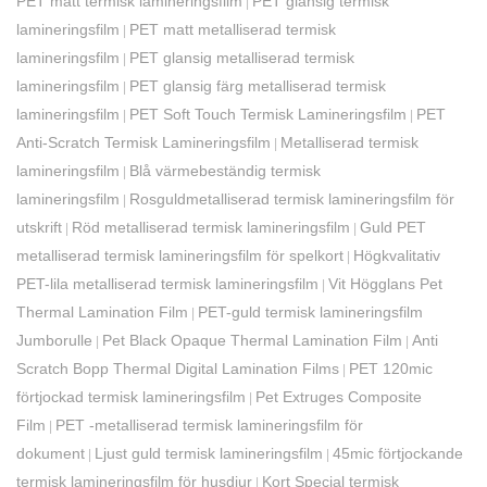
PET matt termisk lamineringsfilm
PET glansig termisk
|
lamineringsfilm
PET matt metalliserad termisk
|
lamineringsfilm
PET glansig metalliserad termisk
|
lamineringsfilm
PET glansig färg metalliserad termisk
|
lamineringsfilm
PET Soft Touch Termisk Lamineringsfilm
PET
|
|
Anti-Scratch Termisk Lamineringsfilm
Metalliserad termisk
|
lamineringsfilm
Blå värmebeständig termisk
|
lamineringsfilm
Rosguldmetalliserad termisk lamineringsfilm för
|
utskrift
Röd metalliserad termisk lamineringsfilm
Guld PET
|
|
metalliserad termisk lamineringsfilm för spelkort
Högkvalitativ
|
PET-lila metalliserad termisk lamineringsfilm
Vit Högglans Pet
|
Thermal Lamination Film
PET-guld termisk lamineringsfilm
|
Jumborulle
Pet Black Opaque Thermal Lamination Film
Anti
|
|
Scratch Bopp Thermal Digital Lamination Films
PET 120mic
|
förtjockad termisk lamineringsfilm
Pet Extruges Composite
|
Film
PET -metalliserad termisk lamineringsfilm för
|
dokument
Ljust guld termisk lamineringsfilm
45mic förtjockande
|
|
termisk lamineringsfilm för husdjur
Kort Special termisk
|