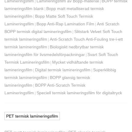
Lamineringsfilm
Lamineringsfilm av Bopp-material
BOPP termisk
|
|
lamineringsfilm blank
Bopp matt metalliserad termisk
|
lamineringsfilm
Bopp Matte Soft Touch Termisk
|
Lamineringsfilm
Bopp Anti-Rap Lamination Film
Anti Scratch
|
|
BOPP termisk digital lamineringsfilm
Slitstark Velvet Soft Touch
|
termisk lamineringsfilm
Anti-Scratch Touch Anti-Fouling tre-i-ett
|
termisk lamineringsfilm
Biologiskt nedbrytbar termisk
|
lamineringsfilm för livsmedelsförpackningar
Svart Soft Touch
|
Termisk Lamineringsfilm
Mycket vidhäftande termisk
|
lamineringsfilm
Digital termisk lamineringsfilm
Superklibbig
|
|
termisk lamineringsfilm
BOPP glansig termisk
|
lamineringsfilm
BOPP Anti-Scratch Termisk
|
Lamineringsfilm
Speciell termisk lamineringsfilm för digitaltryck
|
PET termisk lamineringsfilm