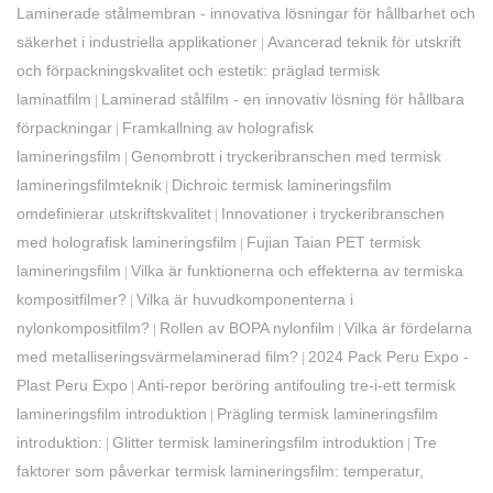
Laminerade stålmembran - innovativa lösningar för hållbarhet och
säkerhet i industriella applikationer
​Avancerad teknik för utskrift
|
och förpackningskvalitet och estetik: präglad termisk
laminatfilm
Laminerad stålfilm - en innovativ lösning för hållbara
|
förpackningar
Framkallning av holografisk
|
lamineringsfilm
Genombrott i tryckeribranschen med termisk
|
lamineringsfilmteknik
Dichroic termisk lamineringsfilm
|
omdefinierar utskriftskvalitet
Innovationer i tryckeribranschen
|
med holografisk lamineringsfilm
Fujian Taian PET termisk
|
lamineringsfilm
Vilka är funktionerna och effekterna av termiska
|
kompositfilmer?
Vilka är huvudkomponenterna i
|
nylonkompositfilm?
Rollen av BOPA nylonfilm
Vilka är fördelarna
|
|
med metalliseringsvärmelaminerad film?
2024 Pack Peru Expo -
|
Plast Peru Expo
Anti-repor beröring antifouling tre-i-ett termisk
|
lamineringsfilm introduktion
Prägling termisk lamineringsfilm
|
introduktion:
Glitter termisk lamineringsfilm introduktion
Tre
|
|
faktorer som påverkar termisk lamineringsfilm: temperatur,