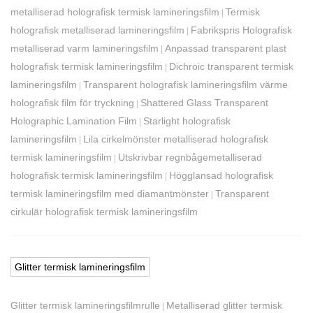
metalliserad holografisk termisk lamineringsfilm
Termisk
|
holografisk metalliserad lamineringsfilm
Fabrikspris Holografisk
|
metalliserad varm lamineringsfilm
Anpassad transparent plast
|
holografisk termisk lamineringsfilm
Dichroic transparent termisk
|
lamineringsfilm
Transparent holografisk lamineringsfilm värme
|
holografisk film för tryckning
Shattered Glass Transparent
|
Holographic Lamination Film
Starlight holografisk
|
lamineringsfilm
Lila cirkelmönster metalliserad holografisk
|
termisk lamineringsfilm
Utskrivbar regnbågemetalliserad
|
holografisk termisk lamineringsfilm
Högglansad holografisk
|
termisk lamineringsfilm med diamantmönster
Transparent
|
cirkulär holografisk termisk lamineringsfilm
Glitter termisk lamineringsfilm
Glitter termisk lamineringsfilmrulle
Metalliserad glitter termisk
|