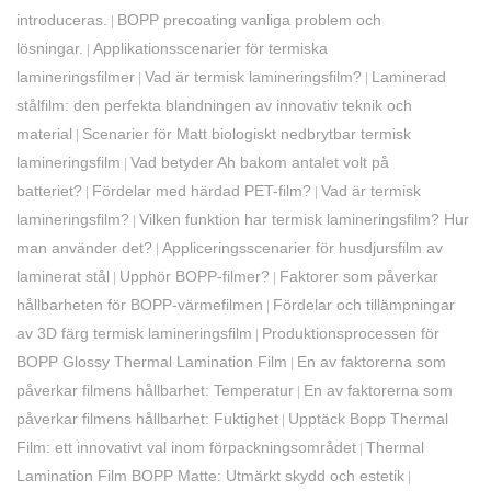
introduceras.
BOPP precoating vanliga problem och
|
lösningar.
Applikationsscenarier för termiska
|
lamineringsfilmer
Vad är termisk lamineringsfilm?
Laminerad
|
|
stålfilm: den perfekta blandningen av innovativ teknik och
material
Scenarier för Matt biologiskt nedbrytbar termisk
|
lamineringsfilm
Vad betyder Ah bakom antalet volt på
|
batteriet?
Fördelar med härdad PET-film?
Vad är termisk
|
|
lamineringsfilm?
Vilken funktion har termisk lamineringsfilm? Hur
|
man använder det?
Appliceringsscenarier för husdjursfilm av
|
laminerat stål
Upphör BOPP-filmer?
Faktorer som påverkar
|
|
hållbarheten för BOPP-värmefilmen
Fördelar och tillämpningar
|
av 3D färg termisk lamineringsfilm
Produktionsprocessen för
|
BOPP Glossy Thermal Lamination Film
En av faktorerna som
|
påverkar filmens hållbarhet: Temperatur
En av faktorerna som
|
påverkar filmens hållbarhet: Fuktighet
Upptäck Bopp Thermal
|
Film: ett innovativt val inom förpackningsområdet
​Thermal
|
Lamination Film BOPP Matte: Utmärkt skydd och estetik
|