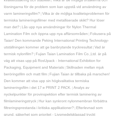
kvalitetssäkring och stabilitet
Vilka är de möjliga orsakerna och
|
lösningarna för de problem som kan uppstå vid användning av
varm lamineringsfilm?
Vilka är de möjliga kvalitetsproblemen för
|
termiska lamineringsfilmer med metalliserade skikt? Hur löser
man det?
Lås upp nya användningar för Nylon Thermal
|
Lamination Film och öppna upp nya affärsområden
Fokusera på
|
Taian! Den kommande Peking International Printing Technology-
utställningen kommer att ge banbrytande tryckresultat
Vad är
|
termisk nylonfilm?
Fujian Taian Lamination Film Co.,Ltd. är på
|
väg att visas upp på RosUpack - International Exhibition for
Packaging, Equipment and Materials
Skillnaden mellan mjuk
|
beröringsfilm och matt film
Fujian Taian är tillbaka på marschen!
|
Den kommer att visa upp sin högkvalitativa termiska
lamineringsfilm i det 17:e PRINT 2 PACK.
Analys av
|
nyckelpunkter för provinspektion efter termisk laminering av
filmlamineringstryck
Hur kan synkront nylonmembran förbättra
|
filtreringsprestanda i kritiska applikationer?
Efterlevnad som
|
grund, säkerhet som prioritet - Livsmedelsklassad tryckt