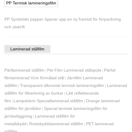
PP Termisk lamineringsfilm
PP Syntetiskt papper öppnar upp en ny framtid för förpackning
och utskrift
Laminerad stålfilm
Pärllaminerad stålfilm
Pet Film Laminerad stålspole
Pärlvit
|
|
filmlaminerad Vcm förmålad stål
Järnfilm Laminerad
|
stålfilm
Transparent dikronisk termisk lamineringsfilm
Laminerad
|
|
stålfilm för tillverkning av burkar
Lätt reflekterande
|
film
Lampskärm Speciallaminerad stålfilm
Orange laminerad
|
|
stålfilm för järnlådor
Special termisk lamineringsfilm för
|
järnbeläggning
Laminerad stålfilm för
|
metallskydd
Rostskyddslaminerad stålfilm
PET-laminerad
|
|
stålfilm