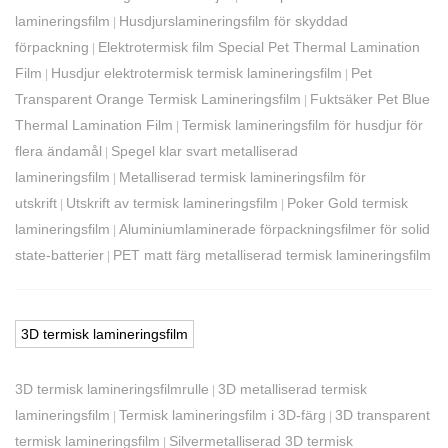
lamineringsfilm
Husdjurslamineringsfilm för skyddad
|
förpackning
Elektrotermisk film Special Pet Thermal Lamination
|
Film
Husdjur elektrotermisk termisk lamineringsfilm
Pet
|
|
Transparent Orange Termisk Lamineringsfilm
Fuktsäker Pet Blue
|
Thermal Lamination Film
Termisk lamineringsfilm för husdjur för
|
flera ändamål
Spegel klar svart metalliserad
|
lamineringsfilm
Metalliserad termisk lamineringsfilm för
|
utskrift
Utskrift av termisk lamineringsfilm
Poker Gold termisk
|
|
lamineringsfilm
Aluminiumlaminerade förpackningsfilmer för solid
|
state-batterier
PET matt färg metalliserad termisk lamineringsfilm
|
3D termisk lamineringsfilm
3D termisk lamineringsfilmrulle
3D metalliserad termisk
|
lamineringsfilm
Termisk lamineringsfilm i 3D-färg
3D transparent
|
|
termisk lamineringsfilm
Silvermetalliserad 3D termisk
|