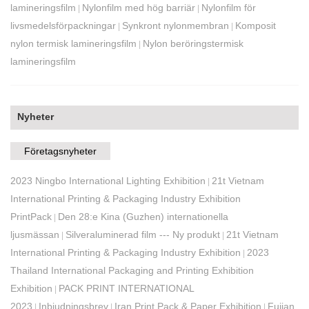
lamineringsfilm
Nylonfilm med hög barriär
Nylonfilm för
|
|
livsmedelsförpackningar
Synkront nylonmembran
Komposit
|
|
nylon termisk lamineringsfilm
Nylon beröringstermisk
|
lamineringsfilm
Nyheter
Företagsnyheter
2023 Ningbo International Lighting Exhibition
21t Vietnam
|
International Printing & Packaging Industry Exhibition
PrintPack
Den 28:e Kina (Guzhen) internationella
|
ljusmässan
Silveraluminerad film --- Ny produkt
21t Vietnam
|
|
International Printing & Packaging Industry Exhibition
2023
|
Thailand International Packaging and Printing Exhibition
Exhibition
PACK PRINT INTERNATIONAL
|
2023
Inbjudningsbrev
Iran Print Pack & Paper Exhibition
Fujian
|
|
|