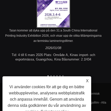
Taian kommer att dyka upp på den 31:a South China International
Printing Industry Exhibition 2026, och visar upp de olika tillämpningarna
av termiska lamineringsfilmer.
2026/01/08
Tid: 4 till 6 mars 2026 Plats: Område A, Kinas import- och
exportmässa, Guangzhou, Kina Båsnummer: 2.1H34
X
Vi använder cookies för att ge dig en bättre
webbupplevelse, analysera webbplatstrafik
Copyright © 2023 Fujian Taian Lamination Film Co., Ltd. - Termisk
och anpassa innehåll. Genom att använda
lamineringsfilm, laminerad stålfilm, prägling av termisk lamineringsfilm - Alla
denna sida godkänner du vår användning av