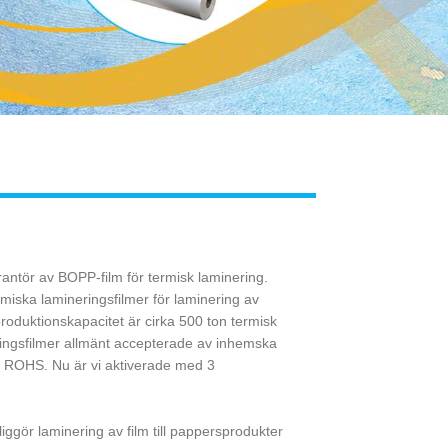
Live
erantör av BOPP-film för termisk laminering.
miska lamineringsfilmer för laminering av
roduktionskapacitet är cirka 500 ton termisk
ringsfilmer allmänt accepterade av inhemska
, ROHS. Nu är vi aktiverade med 3
ggör laminering av film till pappersprodukter