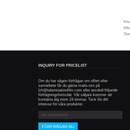
Kina
till
Taia
INQUIRY FOR PRICELIST
Om du har någon förfrågan om offert eller
Lås upp nya användningar för 
samarbete får du gärna maila oss på
lzh@talaminationfilm.com
Thermal Lamination Film och 
eller använd följande
förfrågningsformulär. Vår säljare kommer att
nya affärsområden
kontakta dig inom 24 timmar. Tack för ditt
2025/03/24
intresse för våra produkter.
Fujian Tai 'En förbelagd film Co., Ltd. Engagera
lamineringsfilmindustri i mer än tio år, ständigt 
och utveckling av nya material inom den termis
lamineringsfilmindustrin, hittills utvecklade BO