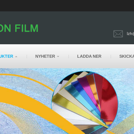
lzh
UKTER
NYHETER
LADDA NER
SKICK