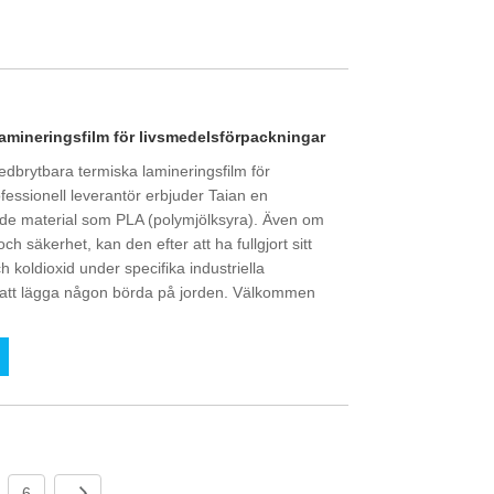
lamineringsfilm för livsmedelsförpackningar
nedbrytbara termiska lamineringsfilm för
essionell leverantör erbjuder Taian en
rade material som PLA (polymjölksyra). Även om
 säkerhet, kan den efter att ha fullgjort sitt
h koldioxid under specifika industriella
 att lägga någon börda på jorden. Välkommen
6
..