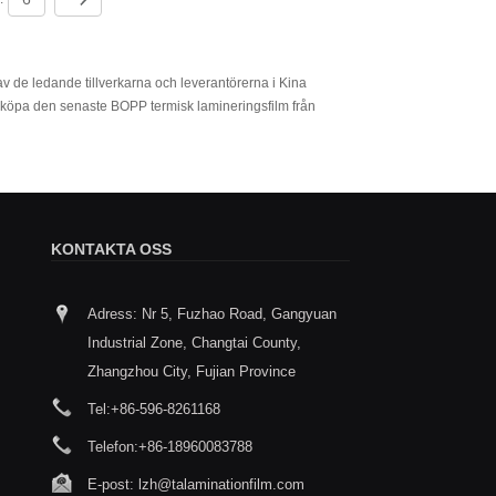
v de ledande tillverkarna och leverantörerna i Kina
 köpa den senaste BOPP termisk lamineringsfilm från
KONTAKTA OSS
Adress: Nr 5, Fuzhao Road, Gangyuan
Efterlevnad som grund, säkerhet som
Analys a
Industrial Zone, Changtai County,
prioritet - Livsmedelsklassad tryckt
efter te
anpassad värmeförseglingsfilm
filmlami
Zhangzhou City, Fujian Province
2/11
2025/11/20
Tel:
+86-596-8261168
Analys av nyckelpunkter fö
laminering av filmlamineri
Telefon:
+86-18960083788
E-post:
lzh@talaminationfilm.com