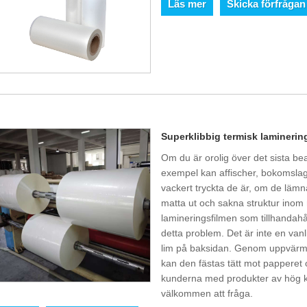
Läs mer
Skicka förfrågan
Superklibbig termisk laminerin
Om du är orolig över det sista bea
exempel kan affischer, bokomslag
vackert tryckta de är, om de lämn
matta ut och sakna struktur inom
lamineringsfilmen som tillhandahål
detta problem. Det är inte en vanlig
lim på baksidan. Genom uppvärmn
kan den fästas tätt mot papperet o
kunderna med produkter av hög k
välkommen att fråga.