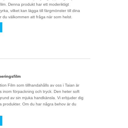
film. Denna produkt har ett moderiktigt
ka, vilket kan lägga till färgmönster till dina
r du välkommen att fråga när som helst.
neringsfilm
on Film som tillhandahålls av oss i Taian är
s inom förpackning och tryck. Den heter soft
grund av sin mjuka handkänsla. Vi erbjuder dig
ina produkter. Om du har några behov är du