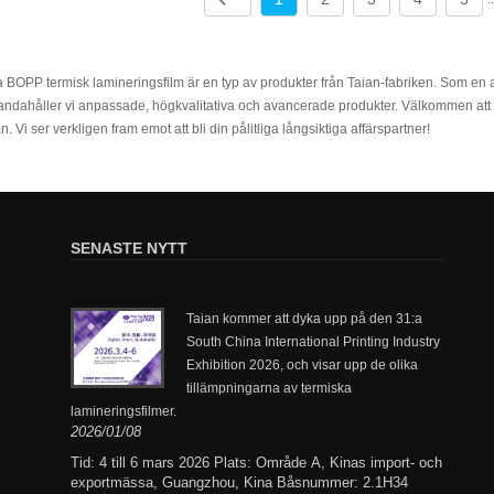
 BOPP termisk lamineringsfilm är en typ av produkter från Taian-fabriken. Som en a
handahåller vi anpassade, högkvalitativa och avancerade produkter. Välkommen att
n. Vi ser verkligen fram emot att bli din pålitliga långsiktiga affärspartner!
SENASTE NYTT
Nylon
Taian kommer att dyka upp på den 31:a
öppna upp
South China International Printing Industry
Exhibition 2026, och visar upp de olika
2025/1
tillämpningarna av termiska
lamineringsfilmer.
d i termisk
2026/01/08
forskning
ka
Tid: 4 till 6 mars 2026 Plats: Område A, Kinas import- och
PP, PET,
exportmässa, Guangzhou, Kina Båsnummer: 2.1H34