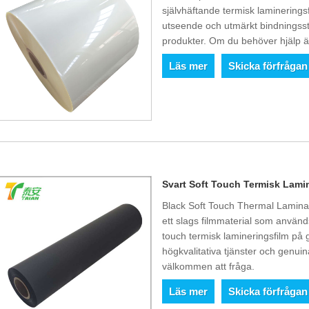
självhäftande termisk laminerings
utseende och utmärkt bindningsstyr
produkter. Om du behöver hjälp ä
Läs mer
Skicka förfrågan
Svart Soft Touch Termisk Lami
Black Soft Touch Thermal Laminati
ett slags filmmaterial som använd
touch termisk lamineringsfilm på 
högkvalitativa tjänster och genu
välkommen att fråga.
Läs mer
Skicka förfrågan