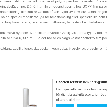
amineringsfilm är biaxiellt orienterad polypropen basmaterialet. Proce
deringsbeläggning. Därför har filmen egenskaperna hos BOPP-film på e
lalamineringsfilm kan användas på alla typer av termiska lamineringsma
r ha en speciell modifierad yta för foliestämpling eller speciella lim so
nat hög transparens, överlägsen fuktbarriär, fantastisk kemikaliebestän
 dekorativa nyanser. Människor använder vanligtvis denna typ av dekorat
 film är cirka 0,90 g/m2. Så det här är en slags kostnadseffektiv film jä
 sådana applikationer: dagböcker, kosmetika, broschyrer, broschyrer, 
Speciell termisk lamineringsfilm
Den speciella termiska lamineringsf
för digitala utskriftsscenarier. D
oklara utskrifter.