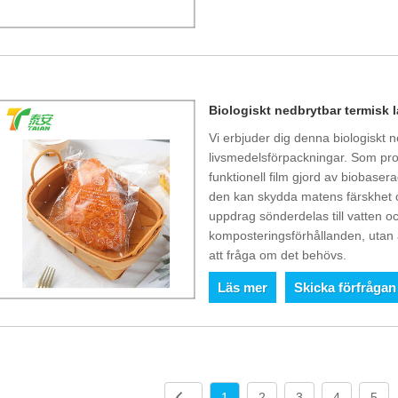
Biologiskt nedbrytbar termisk 
Vi erbjuder dig denna biologiskt 
livsmedelsförpackningar. Som prof
funktionell film gjord av biobase
den kan skydda matens färskhet och
uppdrag sönderdelas till vatten oc
komposteringsförhållanden, utan
att fråga om det behövs.
Läs mer
Skicka förfrågan
1
2
3
4
5
.