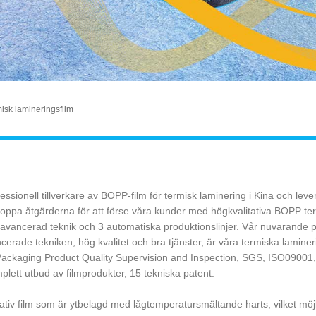
isk lamineringsfilm
essionell tillverkare av BOPP-film för termisk laminering i Kina och lev
toppa åtgärderna för att förse våra kunder med högkvalitativa BOPP ter
e avancerad teknik och 3 automatiska produktionslinjer. Vår nuvarande p
erade tekniken, hög kvalitet och bra tjänster, är våra termiska lamine
 Packaging Product Quality Supervision and Inspection, SGS, ISO09001
mplett utbud av filmprodukter, 15 tekniska patent.
iv film som är ytbelagd med lågtemperatursmältande harts, vilket möjli