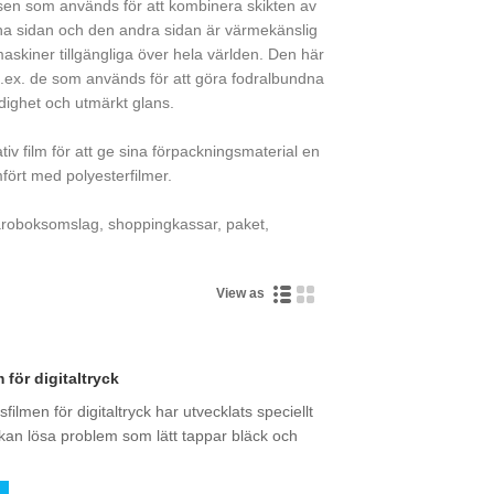
ssen som används för att kombinera skikten av
na sidan och den andra sidan är värmekänslig
skiner tillgängliga över hela världen. Den här
m t.ex. de som används för att göra fodralbundna
dighet och utmärkt glans.
iv film för att ge sina förpackningsmaterial en
mfört med polyesterfilmer.
läroboksomslag, shoppingkassar, paket,
View as
 för digitaltryck
ilmen för digitaltryck har utvecklats speciellt
et kan lösa problem som lätt tappar bläck och