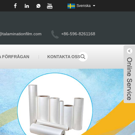
Svenska
@talaminationfilm.com
+86-596-8261168
A FÖRFRÅGAN
KONTAKTA OSS