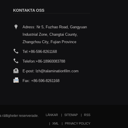
KONTAKTA OSS
Adress: Nr 5, Fuzhao Road, Gangyuan
Efterlevnad som grund, säkerhet som
Analys a
Industrial Zone, Changtai County,
prioritet - Livsmedelsklassad tryckt
efter te
anpassad värmeförseglingsfilm
filmlami
Zhangzhou City, Fujian Province
2/11
2025/11/20
Tel:
+86-596-8261168
Analys av nyckelpunkter fö
laminering av filmlamineri
Telefon:
+86-18960083788
E-post:
lzh@talaminationfilm.com
Fax: +86-596-8261168
LÄNKAR
SITEMAP
RSS
a rättigheter reserverade.
XML
PRIVACY POLICY