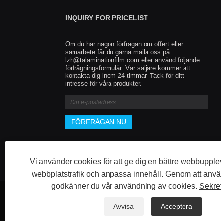
INQUIRY FOR PRICELIST
Om du har någon förfrågan om offert eller
Lås upp nya användningar för 
samarbete får du gärna maila oss på
lzh@talaminationfilm.com
Thermal Lamination Film och 
eller använd följande
förfrågningsformulär. Vår säljare kommer att
nya affärsområden
kontakta dig inom 24 timmar. Tack för ditt
2025/03/24
intresse för våra produkter.
Fujian Tai 'En förbelagd film Co., Ltd. Engagera
lamineringsfilmindustri i mer än tio år, ständigt 
och utveckling av nya material inom den termis
lamineringsfilmindustrin, hittills utvecklade BO
CPP, PVC, PLA, BOPA, PP, etc., mer material 
utveckling, välkomna intresserade kunder för at
konsultera och samarbeta!
Vi använder cookies för att ge dig en bättre webbupple
webbplatstrafik och anpassa innehåll. Genom att anv
godkänner du vår användning av cookies.
Sekre
Copyright © 2023 Fujian Taian Lamination Film Co., Ltd. - T
Avvisa
Acceptera