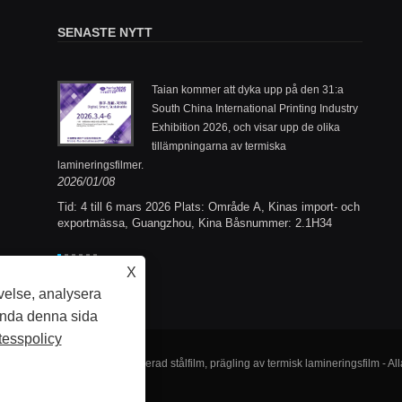
SENASTE NYTT
Nylon
Taian kommer att dyka upp på den 31:a
öppna upp
South China International Printing Industry
Exhibition 2026, och visar upp de olika
2025/1
tillämpningarna av termiska
lamineringsfilmer.
d i termisk
2026/01/08
forskning
ka
Tid: 4 till 6 mars 2026 Plats: Område A, Kinas import- och
PP, PET,
exportmässa, Guangzhou, Kina Båsnummer: 2.1H34
är under
t
X
velse, analysera
ända denna sida
tesspolicy
ermisk lamineringsfilm, laminerad stålfilm, prägling av termisk lamineringsfilm - All