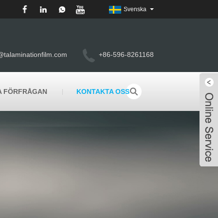
Svenska
@talaminationfilm.com
+86-596-8261168
A FÖRFRÅGAN
KONTAKTA OSS