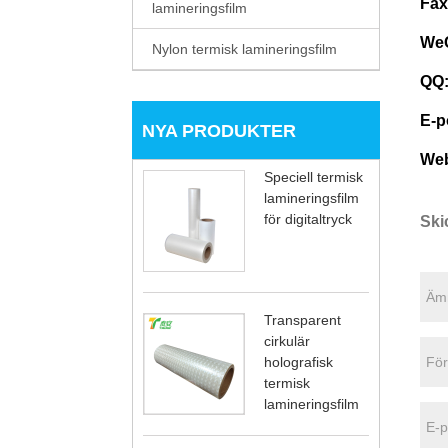
Fax
lamineringsfilm
WeC
Nylon termisk lamineringsfilm
QQ
E-p
NYA PRODUKTER
We
Speciell termisk
lamineringsfilm
för digitaltryck
Ski
Transparent
cirkulär
holografisk
termisk
lamineringsfilm