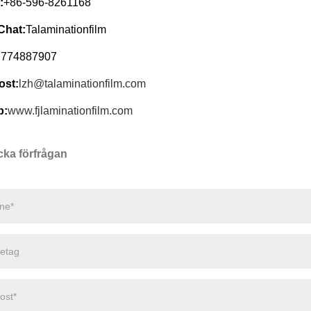
:
+86-596-8261168
hat:
Talaminationfilm
:
774887907
ost:
lzh@talaminationfilm.com
b:
www.fjlaminationfilm.com
cka förfrågan