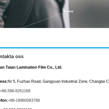
ntakta oss
ian Taian Lamination Film Co., Ltd.
ess:
Nr 5, Fuzhao Road, Gangyuan Industrial Zone, Changtai C
+86-596-8261168
efon:
+86-18960083788