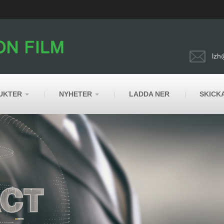
lzh
UKTER
NYHETER
LADDA NER
SKICK